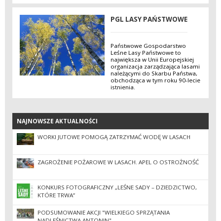
PGL LASY PAŃSTWOWE
Państwowe Gospodarstwo
Leśne Lasy Państwowe to
największa w Unii Europejskiej
organizacja zarządzająca lasami
należącymi do Skarbu Państwa,
obchodząca w tym roku 90-lecie
istnienia.
NAJNOWSZE AKTUALNOŚCI
NAJNOWSZE AKTUALNOŚCI
WORKI JUTOWE POMOGĄ ZATRZYMAĆ WODĘ W LASACH
ZAGROŻENIE POŻAROWE W LASACH. APEL O OSTROŻNOŚĆ
KONKURS FOTOGRAFICZNY „LEŚNE SADY – DZIEDZICTWO,
KTÓRE TRWA”
PODSUMOWANIE AKCJI "WIELKIEGO SPRZĄTANIA
NADLEŚNICTWA ANTONIN"