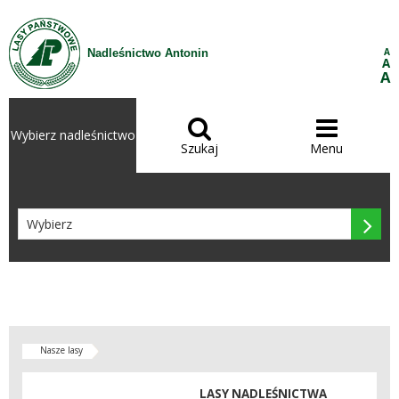
Przejdź do treści
A
Nadleśnictwo Antonin
A
A


Wybierz nadleśnictwo
Szukaj
Menu

Nasze lasy
LASY NADLEŚNICTWA